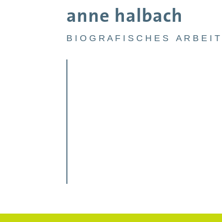
anne halbach
B I O G R A F I S C H E S A R B E I T