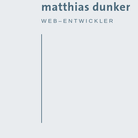
matthias dunker
W E B – E N T W I C K L E R