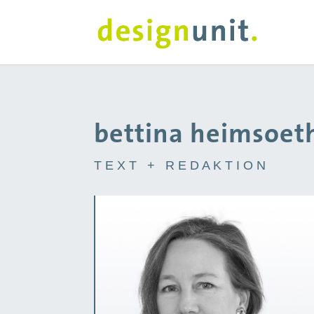
bettina heimsoet
T E X T + R E D A K T I O N