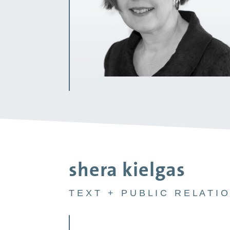
shera kielgas
T E X T + P U B L I C R E L A T I O