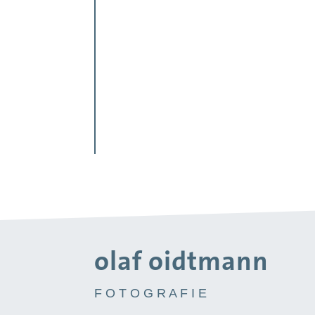
olaf oidtmann
F O T O G R A F I E