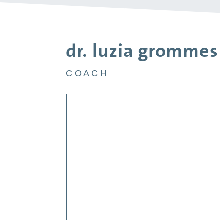
dr. luzia grommes
C O A C H